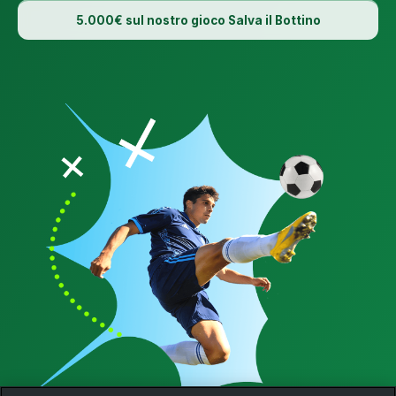
5.000€ sul nostro gioco Salva il Bottino