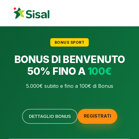
BONUS SPORT
BONUS DI BENVENUTO
50% FINO A
100€
5.000€ subito e fino a 100€ di Bonus
REGISTRATI
DETTAGLIO BONUS