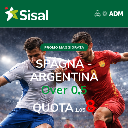
PROMO MAGGIORATA
SPAGNA -
ARGENTINA
Over 0,5
8
QUOTA
1,05