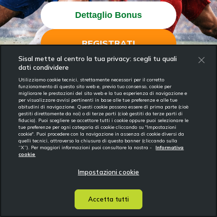
Dettaglio Bonus
REGISTRATI
Sisal mette al centro la tua privacy: scegli tu quali
dati condividere
Utilizziamo cookie tecnici, strettamente necessari per il corretto
1
2
3
funzionamento di questo sito web e, previo tuo consenso, cookie per
migliorare le prestazioni del sito web e la tua esperienza di navigazione e
REGISTRATI
RICARICA
GIOCA
per visualizzare avvisi pertinenti in base alle tue preferenze e alle tue
abitudini di navigazione. Questi cookie possono essere di prima parte (cioè
gestiti direttamente da noi) o di terze parti (cioè gestiti da terze parti di
fiducia). Puoi scegliere se accettare tutti i cookie oppure puoi selezionare le
IL GIOCO È VIETATO AI MINORI E PUÒ CAUSARE DIPENDENZA PATOLOGICA
tue preferenze per ogni categoria di cookie cliccando su "Impostazioni
© Sisal Italia S.p.A. - P.IVA 02433760135 - Conc. GAD: 16020
cookie". Puoi procedere con la navigazione in assenza di cookie diversi da
Cookie Policy
Privacy e Data Ethics
quelli tecnici, attraverso la chiusura di questo banner (cliccando sulla
“X”). Per maggiori informazioni puoi consultare la nostra -
Informativa
cookie
Impostazioni cookie
Accetta tutti