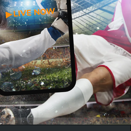
LIVE NOW
▶
C