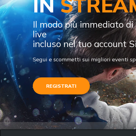
IN
STREA
Il modo più immediato di 
live
incluso nel tuo account Si
Segui e scommetti sui migliori eventi spo
REGISTRATI
D