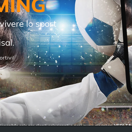
MING
vivere lo sport
sal.
rtivi!
isponibile solo per clienti selezionati e per i nuovi giocatori.
VEDI T&